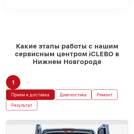
кратчайшие сроки
Подлинные запчасти и надёжные
реплики
– под разные запросы
85%
работ выполняются за 1–2 часа, при
немедленном старте
Наши обязательства перед
Какие этапы работы с нашим
заказчиками:
сервисным центром iCLEBO в
Нижнем Новгороде
Материальная ответственность за
работы
Мы обеспечиваем качество
1
обслуживания и целостность техники.
При поломке по нашей ответственности,
Прием и доставка
Диагностика
Ремонт
компенсируем ущерб.
Обслуживание устройств с гарантией до
Результат
36 месяцев
При наличии гарантийного талона и
чека, мы обслужим устройство повторно
без оплаты и без задержек.