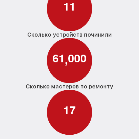
1
1
Замена материнской платы робота-
от 400₽
пылесоса iCLEBO
Прошивка робота-пылесоса iCLEBO
от 1550₽
Сколько устройств починили
Ремонт цепи питания робота-пылесоса
от 500₽
iCLEBO
6
1
0
0
0
,
Замена аккумулятора робота-пылесоса
от 300₽
iCLEBO
Замена датчиков управления, высоты,
от 1100₽
движения робота-пылесоса iCLEBO
Сколько мастеров по ремонту
Комплексная чистка робота-пылесоса
от 300₽
iCLEBO
1
7
Восстановление аккумулятора робота-
от 500₽
пылесоса iCLEBO
Ремонт двигателя робота-пылесоса
от 850₽
iCLEBO