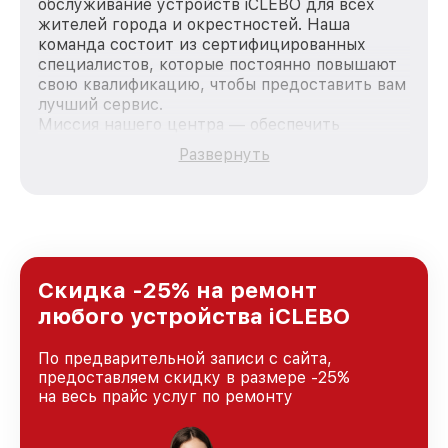
обслуживание устройств iCLEBO для всех
жителей города и окрестностей. Наша
команда состоит из сертифицированных
специалистов, которые постоянно повышают
свою квалификацию, чтобы предоставить вам
лучший сервис.
Миссия нашего центра — обеспечить
качественный и доступный ремонт для
Развернуть
каждого пользователя продукции iCLEBO, вне
зависимости от сложности поломки. Мы
стремимся к тому, чтобы каждый клиент был
удовлетворен скоростью и качеством
предоставляемых услуг. Наша цель — стать
лучшим сервисным центром iCLEBO в городе
Нижнем Новгороде, постоянно повышая
Скидка -25% на ремонт
уровень доверия и лояльности наших
любого устройства iCLEBO
клиентов.
По предварительной записи с сайта,
предоставляем скидку в размере -25%
на весь прайс услуг по ремонту