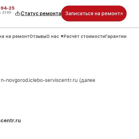
-94-25
о
21:00
Статус ремонта
Записаться на ремонт
на на ремонт
Отзывы
О нас
Расчёт стоимости
Гарантии
м
n-novgorod.iclebo-serviscentr.ru
(далее
centr.ru