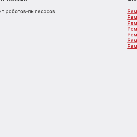
нт роботов-пылесосов
Рем
Рем
Рем
Рем
Рем
Рем
Рем