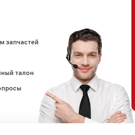
м запчастей
йный талон
опросы