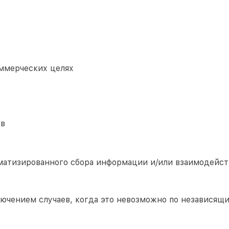
ммерческих целях
ов
матизированного сбора информации и/или взаимодейст
лючением случаев, когда это невозможно по независящ