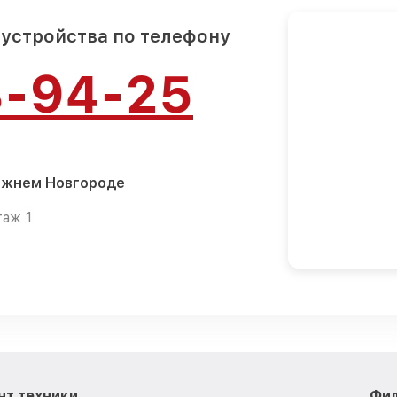
 устройства по телефону
8-94-25
Нижнем Новгороде
таж 1
нт техники
Фил