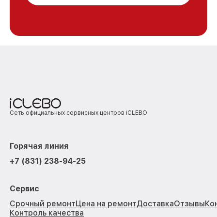
Сеть официальных сервисных центров iCLEBO
Горячая линия
+7 (831) 238-94-25
Сервис
Срочный ремонт
Цена на ремонт
Доставка
Отзывы
Ко
Контроль качества