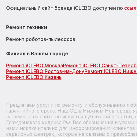
Официальный сайт бренда iCLEBO доступен по
ссыл
Ремонт техники
Ремонт роботов-пылесосов
Филиал в Вашем городе
Ремонт iCLEBO Москва
Ремонт iCLEBO Санкт-Петерб
Ремонт iCLEBO Ростов-на-Дону
Ремонт iCLEBO Нижн
Ремонт iCLEBO Казань
Предлагаем услуги по ремонту и обслуживанию любы
гарантийного срока. Наш СЦ в Нижнем Новгороде я
на ремонт на сайте не является публичной офертой,
Гражданского кодекса РФ. Все обозначения и упоми
нами исключительно для информирования клиентов 
сервисных центрах, которые не связаны с правообла